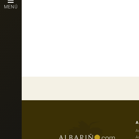
MENÚ
A
A
A