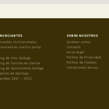
NUNCIANTES
SOBRE NOSOTROS
cuerdos Institucionales
Quiénes somos
núnciate en nuestro portal
Contacto
Aviso legal
Política de Privacidad
log de Vino Gallego
Política de Cookies
log de Turismo en Galicia
Condiciones de uso
log de Gastronomía Gallega
amino de Santiago
acobeo 2021 – 2022