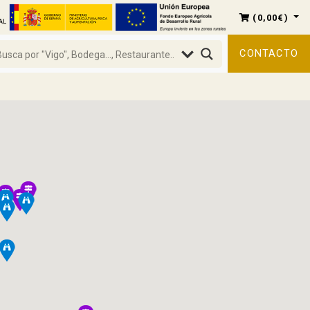
(
0,00
€
)
CONTACTO