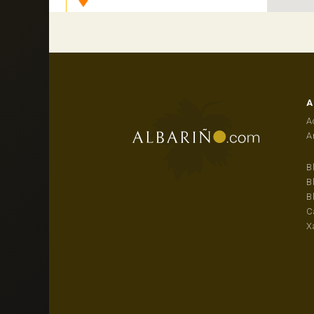
Dónde Comer
Actividades
A
A
A
B
B
B
C
X