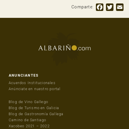
Facebook
Twitte
Em
Comparte:
ANUNCIANTES
Acuerdos Institucionales
Anúnciate en nuestro portal
Blog de Vino Gallego
Blog de Turismo en Galicia
Blog de Gastronomía Gallega
Camino de Santiago
Xacobeo 2021 – 2022