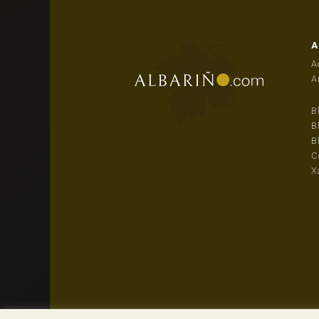
A
A
A
B
B
B
C
X