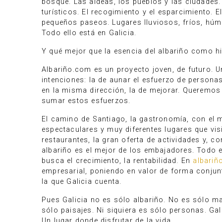
bosque. Las aldeas, los pueblos y las ciudades
turísticos. El recogimiento y el esparcimiento.
pequeños paseos. Lugares lluviosos, fríos, hú
Todo ello está en Galicia.
Y qué mejor que la esencia del albariño como h
Albariño.com es un proyecto joven, de futuro. 
intenciones: la de aunar el esfuerzo de persona
en la misma dirección, la de mejorar. Queremos
sumar estos esfuerzos.
El camino de Santiago, la gastronomía, con e
espectaculares y muy diferentes lugares que vis
restaurantes, la gran oferta de actividades y, c
albariño es el mejor de los embajadores. Todo el
busca el crecimiento, la rentabilidad. En
albariñ
empresarial, poniendo en valor de forma conjun
la que Galicia cuenta.
Pues Galicia no es sólo albariño. No es sólo m
sólo paisajes. Ni siquiera es sólo personas. Gali
Un lugar donde disfrutar de la vida.