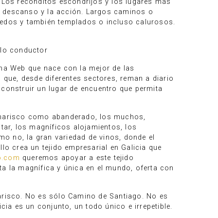
. Los recónditos escondrijos y los lugares más
 El descanso y la acción. Largos caminos o
medos y también templados o incluso calurosos.
ilo conductor
Una Web que nace con la mejor de las
s que, desde diferentes sectores, reman a diario
 construir un lugar de encuentro que permita
l marisco como abanderado, los muchos,
itar, los magníficos alojamientos, los
omo no, la gran variedad de vinos, donde el
lo crea un tejido empresarial en Galicia que
o.com
queremos apoyar a este tejido
ta la magnífica y única en el mundo, oferta con
arisco. No es sólo Camino de Santiago. No es
cia es un conjunto, un todo único e irrepetible.