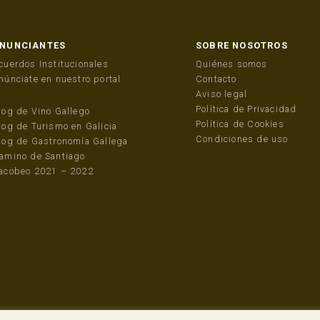
NUNCIANTES
SOBRE NOSOTROS
cuerdos Institucionales
Quiénes somos
núnciate en nuestro portal
Contacto
Aviso legal
Política de Privacidad
log de Vino Gallego
Política de Cookies
log de Turismo en Galicia
Condiciones de uso
log de Gastronomía Gallega
amino de Santiago
acobeo 2021 – 2022