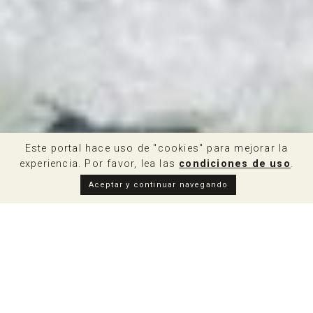
Este portal hace uso de "cookies" para mejorar la
experiencia. Por favor, lea las
condiciones de uso
.
Aceptar y continuar navegando
Facebook
Twitte
Em
Comparte: