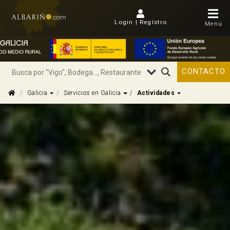
Login | Regístro
Menú
CONTACTO
Dropdown
Dropdown
Dropdown
Galicia
Servicios en Galicia
Actividades