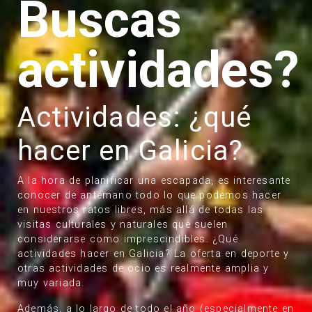
Buscas
actividades?
Actividades: ¿qué
hacer en Galicia?
A la hora de planificar una escapada, es interesante
conocer de antemano todo lo que podemos hacer
en nuestros ratos libres, más allá de todas las
visitas culturales y naturales que suelen
considerarse como imprescindibles. ¿Qué
actividades hacer en Galicia? La oferta en deporte y
otras actividades de ocio es realmente amplia y
muy variada.
Además, a lo largo de todo el año (especialmente en