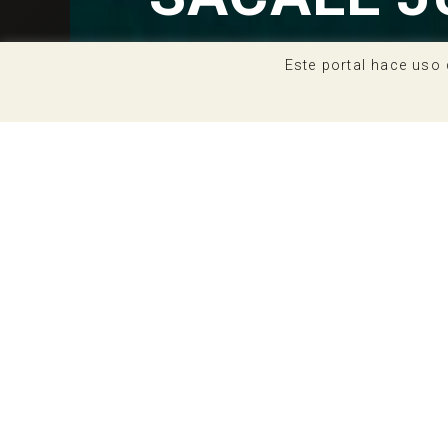
Este portal hace uso 
El Albariño
Albariño. Una uva blanca de gran calid
entorno simbiótico. Galicia ofrece a la
cuidados de personas ocupadas en el bi
mosto que da lugar a uno de los mejores
gallego, atomizado, minifundista, del q
Bodegas, restaurantes, productos gastr
un turismo enológico de primer nivel, d
de actividades turísticas, de rutas (d
visitados en los distintos ayuntamient
Cuando se abre en Galicia, en la tierra
convierte una experiencia que va más al