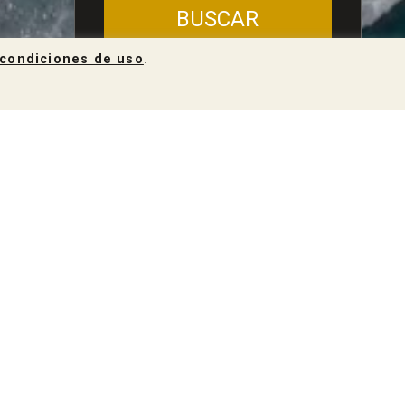
BUSCAR
condiciones de uso
.
tra el entorno óptimo para su desarrollo, un
clima inmejorable donde prosperar y los
a Galicia las uvas de las que se extrae el
eza en un tejido empresarial vitivinícola, el
te relacionado con la uva albariño: el turismo.
difícil desligar unos de otros, dando lugar a
turismo como hilo conductor, existen un sinfín
entes), y lugares con encanto que merecen ser
ulo de sensaciones invaden todos los sentidos.
, de las rías, de los bosques y de la gente, se
 plenitud. Es la magia del albariño en Galicia.