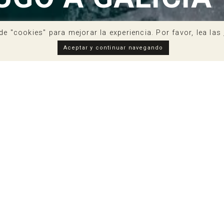
de "cookies" para mejorar la experiencia. Por favor, lea las
Aceptar y continuar navegando
ad. Una uva que tiene sus orígenes en Galicia, donde encuen
s cepas de albariño una tierra propicia donde arraigar, un 
enestar de las propias cepas. A cambio, las cepas ofrecen 
 vinos blancos del mundo: el vino de albariño. Creando riqu
ue dependen cientos de familias. Existe un sector íntimamen
onómicos y alojamientos se funden con el albariño, siendo 
e relación directa. Indirectamente, pero también con el eno
onde el Camino de Santiago es una de las principales expon
os. Cuando se abre una botella de vino de albariño, un cúm
 del albariño, disfrutando además de la gastronomía, del mar
lá de los sentidos. Una experiencia global, una sensación de