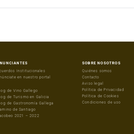
NUNCIANTES
SOBRE NOSOTROS
cuerdos Institucionales
Quiénes somos
núnciate en nuestro portal
Contacto
Aviso legal
Política de Privacidad
log de Vino Gallego
Política de Cookies
log de Turismo en Galicia
Condiciones de uso
log de Gastronomía Gallega
amino de Santiago
acobeo 2021 – 2022