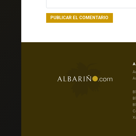
A
A
A
B
B
B
C
X