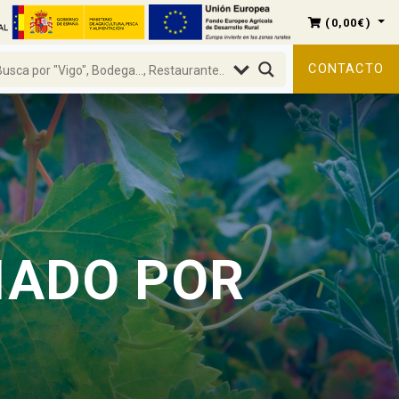
(
0,00
€
)
CONTACTO
IADO POR