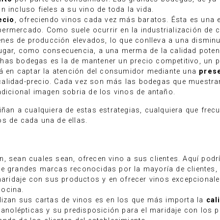
 incluso fieles a su vino de toda la vida.
ecio
, ofreciendo vinos cada vez más baratos. Ésta es una 
rmercado. Como suele ocurrir en la industrialización de c
es de producción elevados, lo que conlleva a una disminu
lugar, como consecuencia, a una merma de la calidad potenc
has bodegas es la de mantener un precio competitivo, un p
stá en captar la atención del consumidor mediante una
prese
alidad-precio. Cada vez son más las bodegas que muestran 
adicional imagen sobria de los vinos de antaño.
iñan a cualquiera de estas estrategias, cualquiera que fre
s de cada una de ellas.
n, sean cuales sean, ofrecen vino a sus clientes. Aquí pod
de grandes marcas reconocidas por la mayoría de clientes, 
 maridaje con sus productos y en ofrecer vinos excepcional
cocina.
lizan sus cartas de vinos es en los que más importa la
cal
ganolépticas y su predisposición para el maridaje con los p