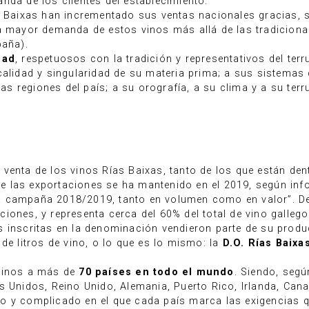
nda de los clientes del establecimiento.
as Baixas han incrementado sus ventas nacionales gracias, 
na mayor demanda de estos vinos más allá de las tradicion
paña).
dad
, respetuosos con la tradición y representativos del te
 calidad y singularidad de su materia prima; a sus sistem
 regiones del país; a su orografía, a su clima y a su terr
venta de los vinos Rías Baixas, tanto de los que están dent
 de las exportaciones se ha mantenido en el 2019, según inf
a campaña 2018/2019, tanto en volumen como en valor”. De
iones, y representa cerca del 60% del total de vino gallego
 inscritas en la denominación vendieron parte de su produc
de litros de vino, o lo que es lo mismo: la
D.O. Rías Baixa
 vinos a más de
70 países en todo el mundo
. Siendo, seg
s Unidos, Reino Unido, Alemania, Puerto Rico, Irlanda, Can
o y complicado en el que cada país marca las exigencias 