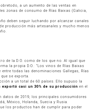
sobretodo, a un aumento de las ventas en
ales zonas de consumo de Rías Baixas (Galicia,
rruño deben seguir luchando por alcanzar canales
as de producción más artesanales y mucho menos
uño.
ro de la D.O. como de los que no. Al igual que
orma la propia D.O.: “Los vinos de Rías Baixas
 entre todas las denominaciones Gallegas, Rías
 que se exporta.
ción a un total de 60 países. Ello supuso la
s exportó casi un 30% de su producción
en el
ún datos de 2019, los principales consumidores
adá, México, Holanda, Suecia y Rusia.
que los productos han de cumplir para poder