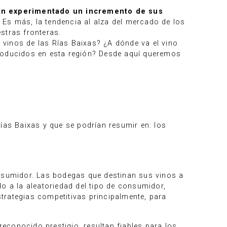
 han experimentado un incremento de sus
 Es más, la tendencia al alza del mercado de los
stras fronteras.
vinos de las Rías Baixas? ¿A dónde va el vino
oducidos en esta región? Desde aquí queremos
ías Baixas y que se podrían resumir en: los
onsumidor. Las bodegas que destinan sus vinos a
o a la aleatoriedad del tipo de consumidor,
trategias competitivas principalmente, para
econocido prestigio, resultan fiables para los