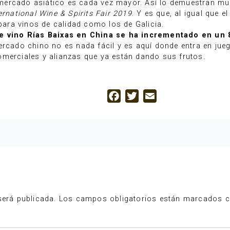
el mercado asiático es cada vez mayor. Así lo demuestran 
rnational Wine & Spirits Fair 2019
. Y es que, al igual que 
 para vinos de calidad como los de Galicia.
 vino Rías Baixas en China se ha incrementado en un 
ercado chino no es nada fácil y es aquí donde entra en ju
omerciales y alianzas que ya están dando sus frutos.
Facebook
Twitter
Email
será publicada.
Los campos obligatorios están marcados 