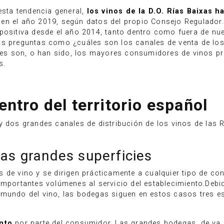
esta tendencia general,
los vinos de la D.O. Rías Baixas
en el año 2019, según datos del propio Consejo Regulador.
positiva desde el año 2014, tanto dentro como fuera de nue
as preguntas como ¿cuáles son los canales de venta de los 
s son, o han sido, los mayores consumidores de vinos pr
s.
ntro del territorio español
y dos grandes canales de distribución de los vinos de las R
as grandes superficies
s de vino y se dirigen prácticamente a cualquier tipo de c
importantes volúmenes al servicio del establecimiento.Debid
mundo del vino, las bodegas siguen en estos casos tres es
nto
por parte del consumidor. Las grandes bodegas, de ya r