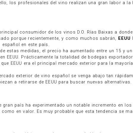
ello, los profesionales del vino realizan una gran labor a 
rincipal consumidor de los vinos D.O. Rías Baixas a dond
sado porque recientemente, y como muchos sabrán,
EEUU 
 español en este país.
de estas medidas, el precio ha aumentado entre un 15 y un
 en EEUU. Prácticamente la totalidad de bodegas exportado
 que EEUU era el principal mercado exterior para la mayorí
mercado exterior de vino español se venga abajo tan rápida
zan a retirarse de EEUU para buscar nuevas alternativas.
te gran país ha experimentado un notable incremento en lo
n como en valor. Es muy probable que esta tendencia se m