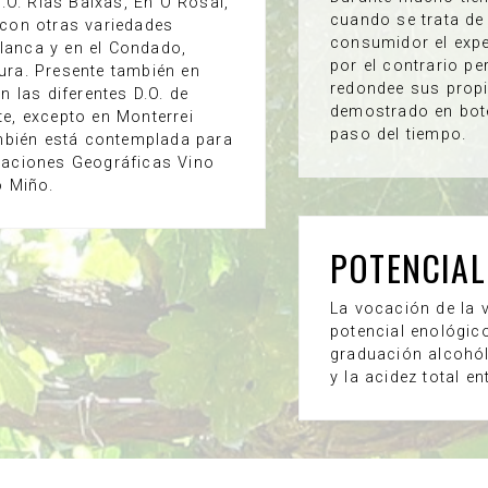
O. Rias Baixas, En O Rosal,
cuando se trata de
con otras variedades
consumidor el expe
lanca y en el Condado,
por el contrario pe
dura. Presente también en
redondee sus propi
 las diferentes D.O. de
demostrado en bote
te, excepto en Monterrei
paso del tiempo.
mbién está contemplada para
icaciones Geográficas Vino
o Miño.
POTENCIAL
La vocación de la 
potencial enológic
graduación alcohóli
y la acidez total en