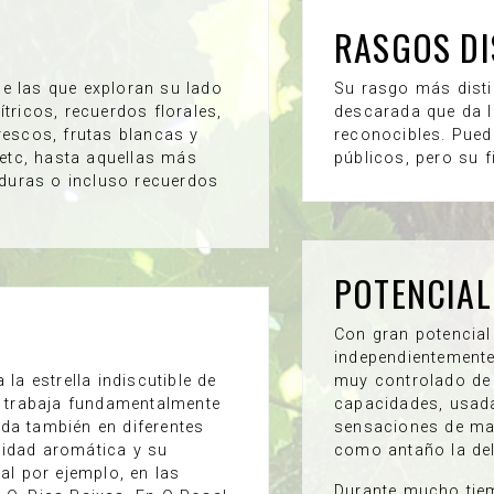
RASGOS DI
e las que exploran su lado
Su rasgo más disti
tricos, recuerdos florales,
descarada que da l
rescos, frutas blancas y
reconocibles. Pued
 etc, hasta aquellas más
públicos, pero su f
uras o incluso recuerdos
POTENCIAL
Con gran potencial 
independientemente
la estrella indiscutible de
muy controlado de 
e trabaja fundamentalmente
capacidades, usad
da también en diferentes
sensaciones de mad
idad aromática y su
como antaño la del
al por ejemplo, en las
Durante mucho tie