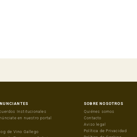
NUNCIANTES
SOBRE NOSOTROS
cuerdos Institucionales
Quiénes somos
núnciate en nuestro portal
Contacto
Aviso legal
Política de Privacidad
log de Vino Gallego