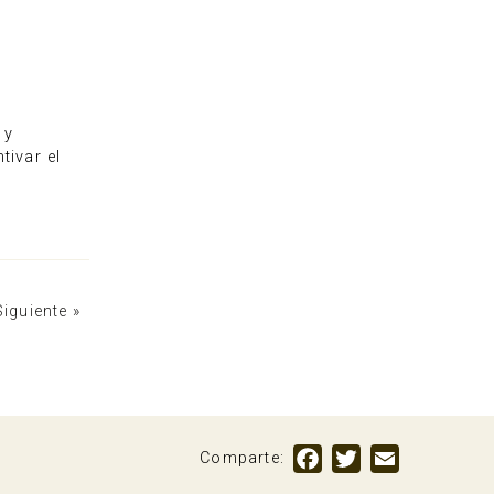
 y
tivar el
Siguiente »
Facebook
Twitter
Email
Comparte: