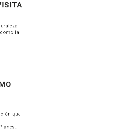
ISITA
uraleza,
e como la
SMO
ación que
s
 Planes…