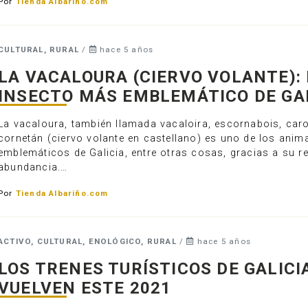
Por
Tienda Albariño.com
CULTURAL, RURAL
/
hace 5 años
LA VACALOURA (CIERVO VOLANTE): 
INSECTO MÁS EMBLEMÁTICO DE GA
La vacaloura, también llamada vacaloira, escornabois, car
cornetán (ciervo volante en castellano) es uno de los ani
emblemáticos de Galicia, entre otras cosas, gracias a su re
abundancia.…
Por
Tienda Albariño.com
ACTIVO, CULTURAL, ENOLÓGICO, RURAL
/
hace 5 años
LOS TRENES TURÍSTICOS DE GALICI
VUELVEN ESTE 2021