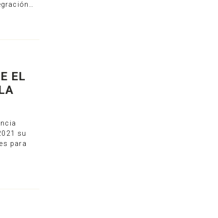
egración…
E EL
LA
encia
2021 su
es para