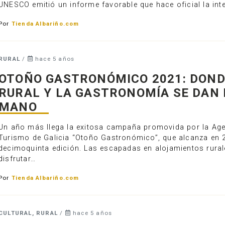
UNESCO emitió un informe favorable que hace oficial la int
Por
Tienda Albariño.com
RURAL
/
hace 5 años
OTOÑO GASTRONÓMICO 2021: DOND
RURAL Y LA GASTRONOMÍA SE DAN 
MANO
Un año más llega la exitosa campaña promovida por la Ag
Turismo de Galicia “Otoño Gastronómico”, que alcanza en 
decimoquinta edición. Las escapadas en alojamientos rural
disfrutar…
Por
Tienda Albariño.com
CULTURAL, RURAL
/
hace 5 años