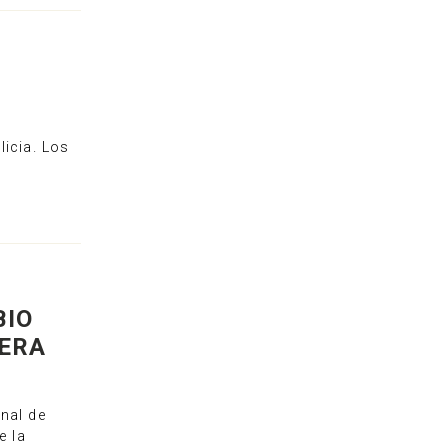
s
licia. Los
BIO
FERA
nal de
e la