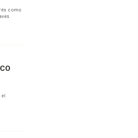
erés como
laves
ICO
 el
r