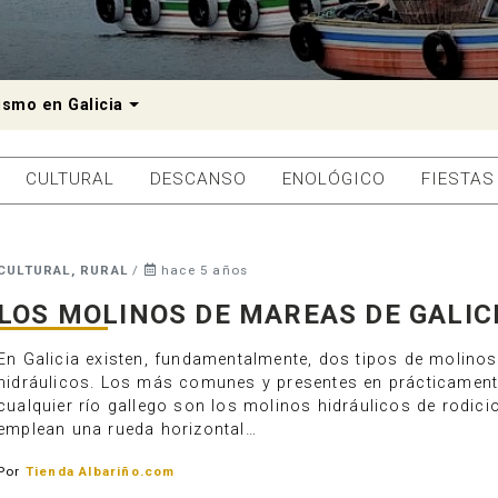
Dropdown
ismo en Galicia
CULTURAL
DESCANSO
ENOLÓGICO
FIESTAS
CULTURAL, RURAL
/
hace 5 años
LOS MOLINOS DE MAREAS DE GALIC
En Galicia existen, fundamentalmente, dos tipos de molinos
hidráulicos. Los más comunes y presentes en prácticamen
cualquier río gallego son los molinos hidráulicos de rodici
emplean una rueda horizontal…
Por
Tienda Albariño.com