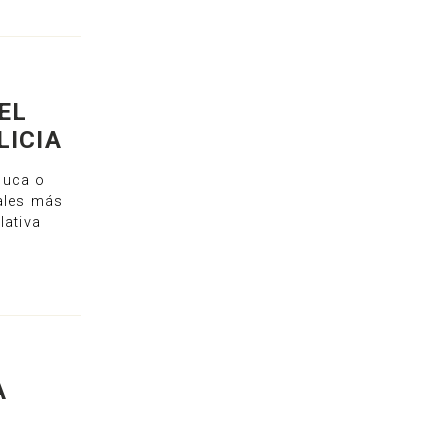
EL
LICIA
ouca o
males más
lativa
A