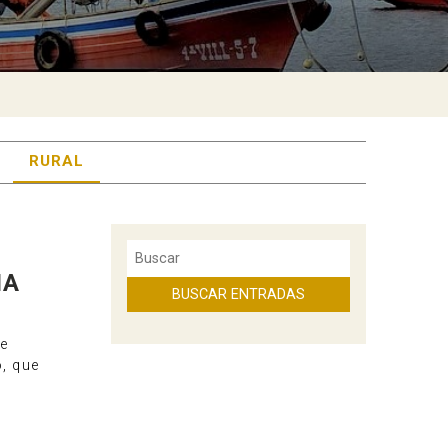
RURAL
IA
te
o, que