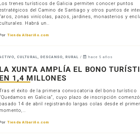
Los trenes turísticos de Galicia permiten conocer puntos
estratégicos del Camino de Santiago y otros puntos de int
faros, zonas vinícolas, pazos, jardines, monasterios y enc
culturales. Habrá un…
Por
Tienda Albariño.com
ACTIVO, CULTURAL, DESCANSO, RURAL
/
hace 5 años
LA XUNTA AMPLÍA EL BONO TURÍST
EN 1,4 MILLONES
Tras el éxito de la primera convocatoria del bono turístico
“Quedamos en Galicia”, cuyo plazo de inscripción comenzó
pasado 14 de abril registrando largas colas desde el prime
momento,…
Por
Tienda Albariño.com