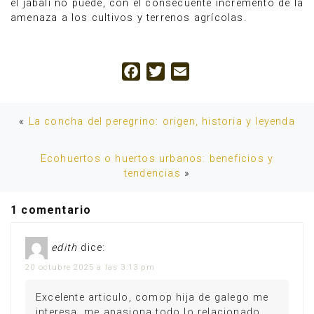
el jabalí no puede, con el consecuente incremento de la
amenaza a los cultivos y terrenos agrícolas.
Facebook
Twitter
Email
«
La concha del peregrino: origen, historia y leyenda
Ecohuertos o huertos urbanos: beneficios y
tendencias
»
1 comentario
edith
dice:
20 octubre 2025 a las 3:13 pm
Excelente articulo, comop hija de galego me
interesa, me apasiona todo lo relacionado