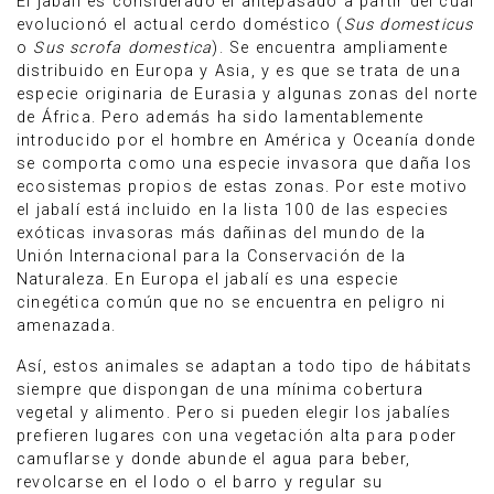
El jabalí es considerado el antepasado a partir del cual
evolucionó el actual cerdo doméstico (
Sus domesticus
o
Sus scrofa domestica
). Se encuentra ampliamente
distribuido en Europa y Asia, y es que se trata de una
especie originaria de Eurasia y algunas zonas del norte
de África. Pero además ha sido lamentablemente
introducido por el hombre en América y Oceanía donde
se comporta como una especie invasora que daña los
ecosistemas propios de estas zonas. Por este motivo
el jabalí está incluido en la lista 100 de las especies
exóticas invasoras más dañinas del mundo​ de la
Unión Internacional para la Conservación de la
Naturaleza. En Europa el jabalí es una especie
cinegética común que no se encuentra en peligro ni
amenazada.
Así, estos animales se adaptan a todo tipo de hábitats
siempre que dispongan de una mínima cobertura
vegetal y alimento. Pero si pueden elegir los jabalíes
prefieren lugares con una vegetación alta para poder
camuflarse y donde abunde el agua para beber,
revolcarse en el lodo o el barro y regular su