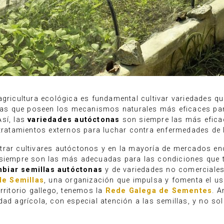
agricultura ecológica es fundamental cultivar variedades q
n las que poseen los mecanismos naturales más eficaces pa
Así, las
variedades autóctonas
son siempre las más eficace
 tratamientos externos para luchar contra enfermedades de l
trar cultivares autóctonos y en la mayoría de mercados e
 siempre son las más adecuadas para las condiciones que t
mbiar semillas autóctonas
y de variedades no comerciales,
de Semillas
, una organización que impulsa y fomenta el us
rritorio gallego, tenemos la
Rede Galega de Sementes
. A
dad agrícola, con especial atención a las semillas, y no so