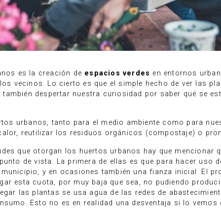
anos es la creación de
espacios verdes
en entornos urbano
los vecinos. Lo cierto es que el simple hecho de ver las pla
, y también despertar nuestra curiosidad por saber qué se es
uertos urbanos, tanto para el medio ambiente como para nue
de calor, reutilizar los residuos orgánicos (compostaje) o pr
tudes que otorgan los huertos urbanos hay que mencionar 
punto de vista. La primera de ellas es que para hacer uso 
municipio, y en ocasiones también una fianza inicial. El p
gar esta cuota, por muy baja que sea, no pudiendo producir
egar las plantas se usa agua de las redes de abastecimien
nsumo. Esto no es en realidad una desventaja si lo vemos de