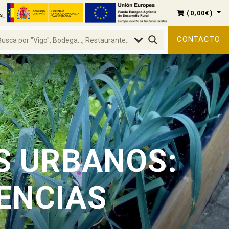
(
0,00
€
)
CONTACTO
S URBANOS:
DENCIAS