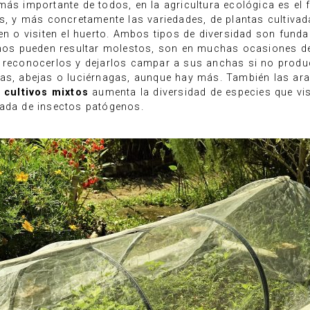
más importante de todos, en la agricultura ecológica es el
es, y más concretamente las variedades, de plantas cultiva
len o visiten el huerto. Ambos tipos de diversidad son fund
o nos pueden resultar molestos, son en muchas ocasiones d
a reconocerlos y dejarlos campar a sus anchas si no produ
tas, abejas o luciérnagas, aunque hay más. También las ar
e
cultivos mixtos
aumenta la diversidad de especies que vis
rada de insectos patógenos.