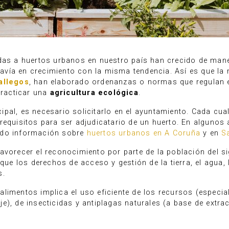
adas a huertos urbanos en nuestro país han crecido de ma
todavía en crecimiento con la misma tendencia. Así es que l
allegos
, han elaborado ordenanzas o normas que regulan e
practicar una
agricultura ecológica
.
pal, es necesario solicitarlo en el ayuntamiento. Cada cu
requisitos para ser adjudicatario de un huerto. En alguno
ado información sobre
huertos urbanos en A Coruña
y en
S
avorecer el reconocimiento por parte de la población del si
 que los derechos de acceso y gestión de la tierra, el agua,
s.
limentos implica el uso eficiente de los recursos (especia
e), de insecticidas y antiplagas naturales (a base de extra