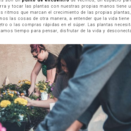
des son un
punto de encuentro
de vecinos, un espacio para
tierra y tocar las plantas con nuestras propias manos tiene 
los ritmos que marcan el crecimiento de las propias plantas
os las cosas de otra manera, a entender que la vida tiene 
metro o las compras rápidas en el súper. Las plantas necesit
tamos tiempo para pensar, disfrutar de la vida y desconecta