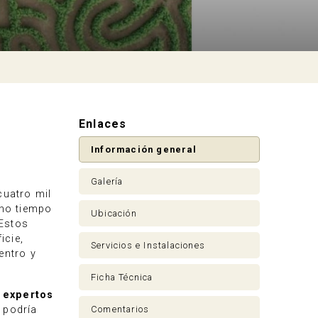
Enlaces
Información general
Galería
cuatro mil
cho tiempo
Ubicación
 Estos
icie,
Servicios e Instalaciones
entro y
Ficha Técnica
r
expertos
Comentarios
 podría