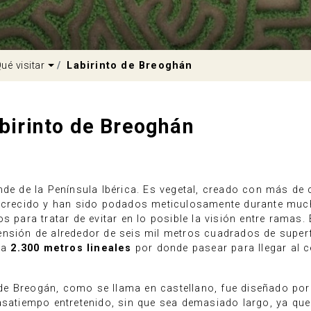
pdown
Dropdown
ué visitar
Labirinto de Breoghán
birinto de Breoghán
nde de la Península Ibérica. Es vegetal, creado con más de 
an crecido y han sido podados meticulosamente durante mu
s para tratar de evitar en lo posible la visión entre ramas.
nsión de alrededor de seis mil metros cuadrados de superf
sta
2.300 metros lineales
por donde pasear para llegar al c
de Breogán, como se llama en castellano, fue diseñado po
asatiempo entretenido, sin que sea demasiado largo, ya que