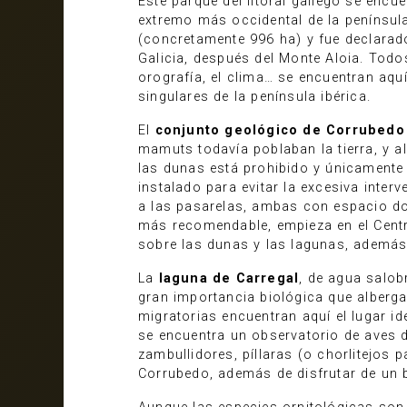
Este parque del litoral gallego se encu
extremo más occidental de la península
(concretamente 996 ha) y fue declarad
Galicia, después del Monte Aloia. Todos
orografía, el clima… se encuentran aq
singulares de la península ibérica.
El
conjunto geológico de Corrubedo
mamuts todavía poblaban la tierra, y 
las dunas está prohibido y únicamente
instalado para evitar la excesiva inte
a las pasarelas, ambas con espacio don
más recomendable, empieza en el Centr
sobre las dunas y las lagunas, además 
La
laguna de Carregal
, de agua salob
gran importancia biológica que alber
migratorias encuentran aquí el lugar id
se encuentra un observatorio de aves
zambullidores, píllaras (o chorlitejos 
Corrubedo, además de disfrutar de un 