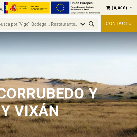
(
0,00
€
)
CONTACTO
 CORRUBEDO Y
Y VIXÁN