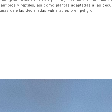
 una gran atractivo de este parque, las dunas y humedales
anfibios y reptiles, así como plantas adaptadas a las pecu
unas de ellas declaradas vulnerables o en peligro.