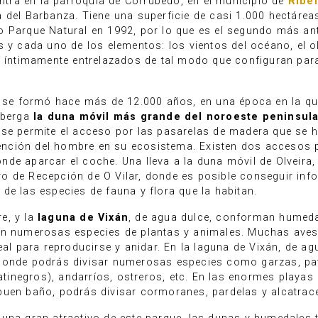
entra en la parroquia de Corrubedo, en el municipio de
Ribei
 del Barbanza. Tiene una superficie de casi 1.000 hectárea
o Parque Natural en 1992, por lo que es el segundo más an
 y cada uno de los elementos: los vientos del océano, el ol
uí íntimamente entrelazados de tal modo que configuran pa
se formó hace más de 12.000 años, en una época en la qu
alberga
la duna móvil más grande del noroeste peninsul
 se permite el acceso por las pasarelas de madera que se 
rvención del hombre en su ecosistema. Existen dos accesos 
de aparcar el coche. Una lleva a la duna móvil de Olveira, 
o de Recepción de O Vilar, donde es posible conseguir inf
de las especies de fauna y flora que la habitan.
re, y la
laguna de Vixán
, de agua dulce, conforman humed
gan numerosas especies de plantas y animales. Muchas ave
eal para reproducirse y anidar. En la laguna de Vixán, de ag
 donde podrás divisar numerosas especies como garzas, pa
patinegros), andarríos, ostreros, etc. En las enormes playas
buen baño, podrás divisar cormoranes, pardelas y alcatrac