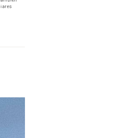
 también
liares