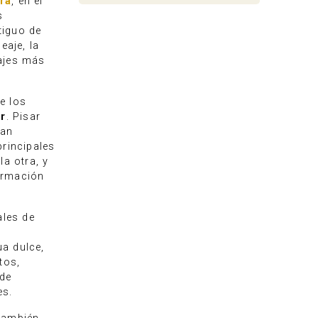
ra
, en el
s
tiguo de
eaje, la
rajes más
e los
ar
. Pisar
han
principales
la otra, y
ormación
ales de
s
ua dulce,
tos,
 de
es.