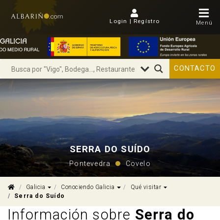
Login | Regístro
Menú
CONTACTO
SERRA DO SUÍDO
Pontevedra
Covelo
Dropdown
Dropdown
Dropdown
Galicia
Conociendo Galicia
Qué visitar
Serra do Suído
Información sobre
Serra do