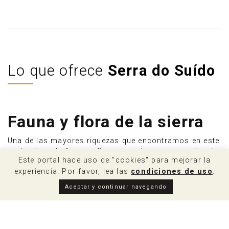
Lo que ofrece
Serra do Suído
Fauna y flora de la sierra
Una de las mayores riquezas que encontramos en este
territorio es la fauna y flora que, si tenemos paciencia
Este portal hace uso de "cookies" para mejorar la
y un poco de suerte, podemos observar en Suído.
experiencia. Por favor, lea las
condiciones de uso
.
Se trata de una tierra tradicional de explotación
ganadera y pastos, que son la característica principal
Aceptar y continuar navegando
de esta comarca. Encontramos grandes territorios de
matorral atlántico en los que desarrollan su vida
diferentes especies animales y vegetales de esta zona.
En el Suído podemos encontrar ecosistemas únicos y