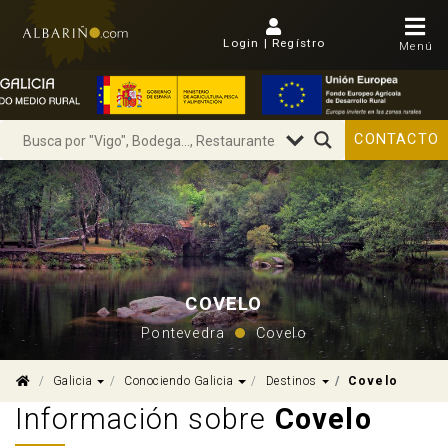
Login | Regístro
Menú
CONTACTO
COVELO
Pontevedra
Covelo
Dropdown
Dropdown
Dropdown
Galicia
Conociendo Galicia
Destinos
Covelo
Información sobre
Covelo