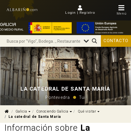
Login | Regístro
Menú
CONTACTO
LA CATEDRAL DE SANTA MARÍA
Pontevedra
Tui
Dropdown
Dropdown
Dropdown
Galicia
Conociendo Galicia
Qué visitar
La catedral de Santa María
Información sobre
La