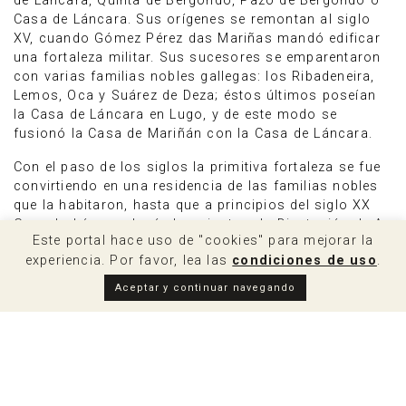
de Láncara, Quinta de Bergondo, Pazo de Bergondo o
Casa de Láncara. Sus orígenes se remontan al siglo
XV, cuando Gómez Pérez das Mariñas mandó edificar
una fortaleza militar. Sus sucesores se emparentaron
con varias familias nobles gallegas: los Ribadeneira,
Lemos, Oca y Suárez de Deza; éstos últimos poseían
la Casa de Láncara en Lugo, y de este modo se
fusionó la Casa de Mariñán con la Casa de Láncara.
Con el paso de los siglos la primitiva fortaleza se fue
convirtiendo en una residencia de las familias nobles
que la habitaron, hasta que a principios del siglo XX
Gerardo Láncara legó el conjunto a la Diputación de A
Este portal hace uso de "cookies" para mejorar la
Coruña al no tener descendientes. Actualmente el
experiencia. Por favor, lea las
condiciones de uso
.
edificio se dedica a actividades socioculturais.
Aceptar y continuar navegando
Sus dos escalinatas del Patio de Armas datan del siglo
XVIII y están adornadas con remates y esculturas
labradas en piedra. Llaman especialmente la atención
los
jardines
, con setos de mirtos formando
hermosas geometrías y árboles de especies exóticas y
raras entre fuentes que mezclan elementos barrocos y