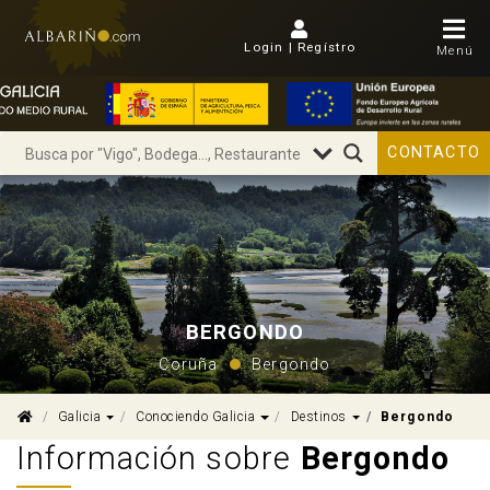
Login | Regístro
Menú
CONTACTO
BERGONDO
Coruña
Bergondo
Dropdown
Dropdown
Dropdown
Galicia
Conociendo Galicia
Destinos
Bergondo
Información sobre
Bergondo