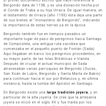
El primer documento escrito que hace referencia a
Bergondo data de 1138, y es una donación hecha por
el Conde de Traba a su hija Urraca. De igual manera, en
el testamento de Urraca (año 1193) ésta deja una parte
de sus bienes al “monasterio de Bergondo”, indicando
la importancia de estas tierras ya en la época.
Bergondo también fue en tiempos pasados un
importante lugar de paso de peregrinos hacia Santiago
de Compostela, una antigua ruta xacobea que
comenzaba en el pequeño puerto de Fontán (Sada).
Aquí llegaban en barco los peregrinos procedentes, en
su mayor parte, de las Islas Británicas e Irlanda.
Después de cruzar el actual municipio de Sada
atravesaban varias parroquias de Bergondo (Ouces,
San Xoán de Lubre, Bergondo y Santa Marta de Babío)
para continuar hacia el sur por Betanzos y, en última
instancia, hasta la tumba del Apóstol en Santiago.
En Bergondo existe una
larga tradición joyera
, y en
particular de la alta joyería. Se cree que la artesanía
joyera se inició en el siglo XV y fue traida por los