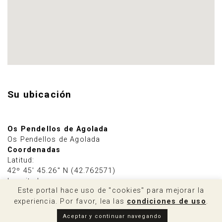
Su ubicación
Os Pendellos de Agolada
Os Pendellos de Agolada
Coordenadas
Latitud:
42º 45' 45.26" N (42.762571)
Longitud:
Este portal hace uso de "cookies" para mejorar la
8º 1' 6.74" W (-8.018538)
experiencia. Por favor, lea las
condiciones de uso
.
Aceptar y continuar navegando