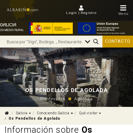
Login | Regístro
Menú
CONTACTO
OS PENDELLOS DE AGOLADA
Pontevedra
Agolada
Dropdown
Dropdown
Dropdown
Galicia
Conociendo Galicia
Qué visitar
Os Pendellos de Agolada
Información sobre
Os