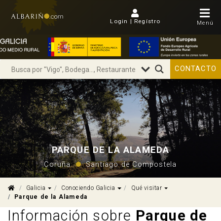
Login | Regístro
Menú
CONTACTO
PARQUE DE LA ALAMEDA
Coruña
Santiago de Compostela
Dropdown
Dropdown
Dropdown
Galicia
Conociendo Galicia
Qué visitar
Parque de la Alameda
Información sobre
Parque de