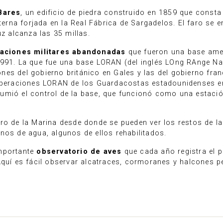
Bares
, un edificio de piedra construido en 1859 que consta
nterna forjada en la Real Fábrica de Sargadelos. El faro se 
uz alcanza las 35 millas.
laciones militares abandonadas
que fueron una base ame
1991. La que fue una base LORAN (del inglés LOng RAnge Na
es del gobierno británico en Gales y las del gobierno fra
 operaciones LORAN de los Guardacostas estadounidenses e
umió el control de la base, que funcionó como una estaci
ro de la Marina desde donde se pueden ver los restos de l
nos de agua, algunos de ellos rehabilitados.
importante
observatorio de aves
que cada año registra el 
Aquí es fácil observar alcatraces, cormoranes y halcones p