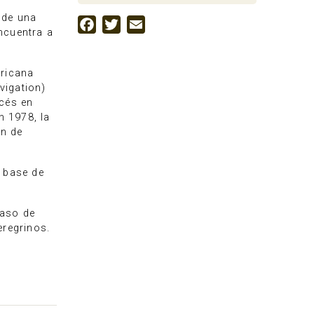
 de una
Facebook
Twitter
Email
encuentra a
ricana
vigation)
ncés en
n 1978, la
ón de
a base de
paso de
eregrinos.