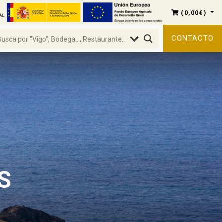
(
0,00
€
)
CONTACTO
S