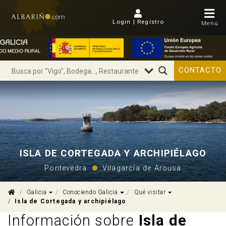
Login | Regístro
Menú
CONTACTO
ISLA DE CORTEGADA Y ARCHIPIÉLAGO
Pontevedra
Vilagarcía de Arousa
Dropdown
Dropdown
Dropdown
Galicia
Conociendo Galicia
Qué visitar
Isla de Cortegada y archipiélago
Información sobre
Isla de