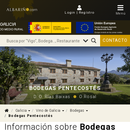
Login | Regístro
Menú
CONTACTO
BODEGAS PENTECOSTÉS
D. O. Rías Baixas
O Rosal
Dropdown
Dropdown
Dropdown
Galicia
Vino de Galicia
Bodegas
Bodegas Pentecostés
Información sobre
Bodegas