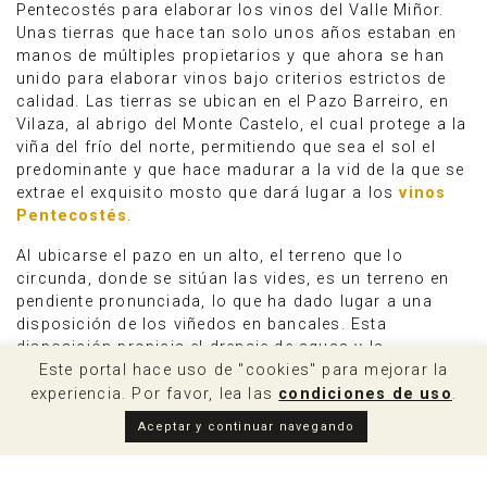
Pentecostés para elaborar los vinos del Valle Miñor.
Unas tierras que hace tan solo unos años estaban en
manos de múltiples propietarios y que ahora se han
unido para elaborar vinos bajo criterios estrictos de
calidad. Las tierras se ubican en el Pazo Barreiro, en
Vilaza, al abrigo del Monte Castelo, el cual protege a la
viña del frío del norte, permitiendo que sea el sol el
predominante y que hace madurar a la vid de la que se
extrae el exquisito mosto que dará lugar a los
vinos
Pentecostés
.
Al ubicarse el pazo en un alto, el terreno que lo
circunda, donde se sitúan las vides, es un terreno en
pendiente pronunciada, lo que ha dado lugar a una
disposición de los viñedos en bancales. Esta
disposición propicia el drenaje de aguas y la
necesidad de creación de muros de piedra, que en el
Este portal hace uso de "cookies" para mejorar la
caso del Pazo de Barreiro están construidos en piedra
experiencia. Por favor, lea las
condiciones de uso
.
de la zona, lo que le confiere gran belleza y le hace
Aceptar y continuar navegando
estar en consonancia con el entorno. Un enorme
trabajo que ha desembocado en innumerables e
impresionantes muros.