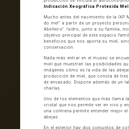
producción se vincula al autoconsumo y
Indicación Xeográfica Protexida Mel
Mucho antes del nacimiento de la IXP M
do mel” a partir de un proyecto person
Abelleiro”. Isidro, junto a su familia, 
objetivo principal de este espacio fami
beneficios que nos aporta su miel, sin
conservación.
Nada más entrar en el museo se encuen
miel que muestran las posibilidades qu
imágenes cómo es la vida de las abejas
producción de miel, que consta de tres
de envasado. Dispone además de un lab
charlas.
Uno de los elementos que más llama la 
cristal que nos permite ver en vivo y en
una colmena permite entender mejor el 
abejas.
En el exterior hay dos conjuntos de c