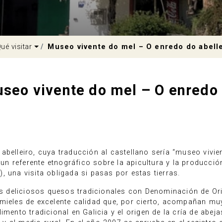
pdown
Dropdown
ué visitar
Museo vivente do mel – O enredo do abell
seo vivente do mel – O enredo
belleiro, cuya traducción al castellano sería “museo vivien
o un referente etnográfico sobre la apicultura y la producció
, una visita obligada si pasas por estas tierras.
 deliciosos quesos tradicionales con Denominación de Or
mieles de excelente calidad que, por cierto, acompañan muy
imento tradicional en Galicia y el origen de la cría de abej