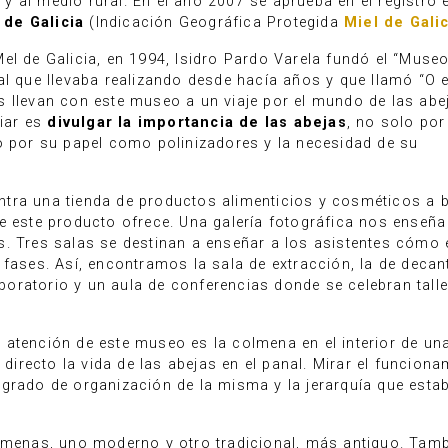
 al medio rural. En el año 2007 se aprueba en el registro 
 de Galicia
(Indicación Geográfica Protegida
Miel de Gali
el de Galicia, en 1994, Isidro Pardo Varela fundó el “Museo
al que llevaba realizando desde hacía años y que llamó “O 
nos llevan con este museo a un viaje por el mundo de las abej
liar es
divulgar la importancia de las abejas
, no solo por
o por su papel como polinizadores y la necesidad de su
tra una tienda de productos alimenticios y cosméticos a 
e este producto ofrece. Una galería fotográfica nos enseñ
. Tres salas se destinan a enseñar a los asistentes cómo 
 fases. Así, encontramos la sala de extracción, la de decan
oratorio y un aula de conferencias donde se celebran talle
atención de este museo es la colmena en el interior de un
 directo la vida de las abejas en el panal. Mirar el funcion
grado de organización de la misma y la jerarquía que estab
olmenas, uno moderno y otro tradicional, más antiguo. Tam