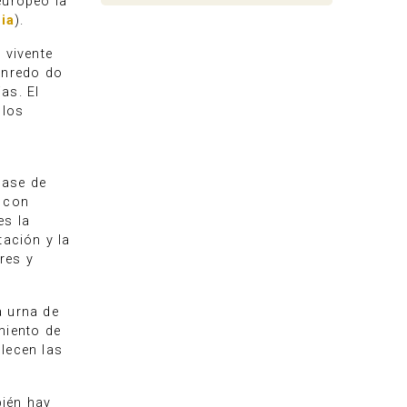
europeo la
cia
).
 vivente
enredo do
as. El
 los
base de
a con
es la
tación y la
res y
a urna de
amiento de
lecen las
bién hay