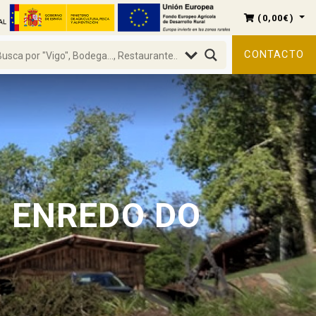
(
0,00
€
)
CONTACTO
O ENREDO DO