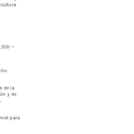
icultura
6.00h –
echo
a de la
ión y de
,
miel para