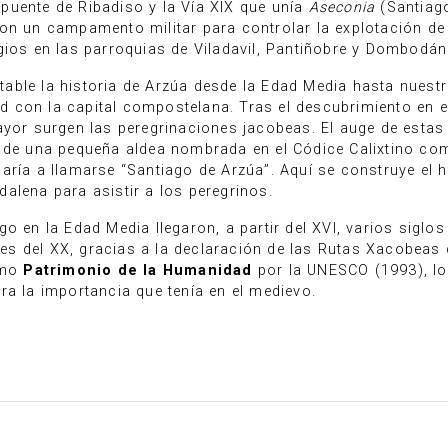
puente de Ribadiso y la Vía XIX que unía
Aseconia
(Santiag
on un campamento militar para controlar la explotación de
gios en las parroquias de Viladavil, Pantiñobre y Dombodán
able la historia de Arzúa desde la Edad Media hasta nuestr
 con la capital compostelana. Tras el descubrimiento en el
ayor surgen las peregrinaciones jacobeas. El auge de estas
o de una pequeña aldea nombrada en el Códice Calixtino co
aría a llamarse “Santiago de Arzúa”. Aquí se construye el h
alena para asistir a los peregrinos.
o en la Edad Media llegaron, a partir del XVI, varios siglos
nales del XX, gracias a la declaración de las Rutas Xacobea
como
Patrimonio de la Humanidad
por la UNESCO (1993), l
ra la importancia que tenía en el medievo.