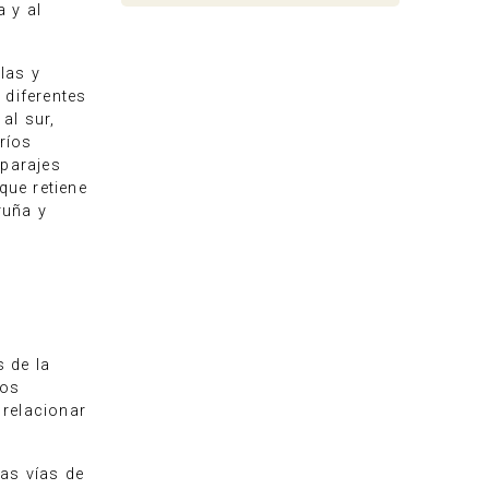
 y al
las y
 diferentes
al sur,
ríos
 parajes
que retiene
ruña y
 de la
dos
 relacionar
as vías de