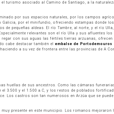
el turismo asociado al Camino de Santiago, a la naturaleza
ominado por sus espacios naturales, por los campos agríco
 Galicia, por el minifundio, ofreciendo estampas donde los
 de pequeñas aldeas. El río Tambre, al norte, y el río Ulla, 
specialmente relevantes son el río Ulla y sus afluentes los 
regar con sus aguas las fértiles tierras arzuanas, ofrecen
tido cabe destacar también el
embalse de Portodemouros
, haciendo a su vez de frontera entre las provincias de A Co
osas huellas de sus ancestros. Como las cámaras funerarias
e el 3.500 y el 1.500 a.C, y los restos de poblados fortifica
once. Los castros son tan numerosos en Arzúa que se puede
tá muy presente en este municipio. Los romanos mejoraron l