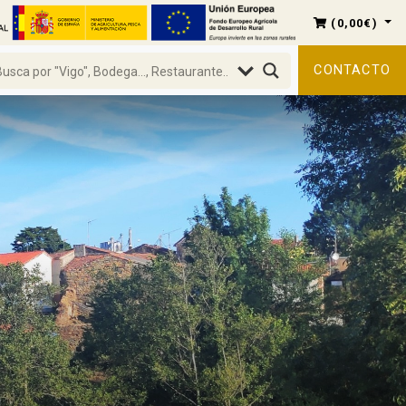
(
0,00
€
)
CONTACTO