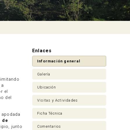
Enlaces
Información general
Galería
limitando
a
Ubicación
r el
no del
Visitas y Actividades
Ficha Técnica
y apodada
 de
Comentarios
pio, junto