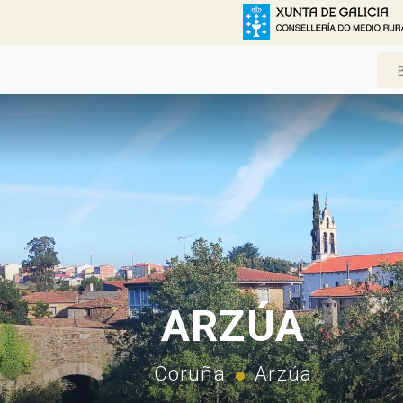
ARZÚA
Coruña
Arzúa