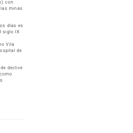
o) con
 las minas
.
os días es
 siglo IX
mo Vila
ospital de
 de declive
s como
os