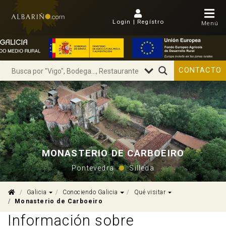
Login | Regístro
Menú
CONTACTO
MONASTERIO DE CARBOEIRO
Pontevedra
Silleda
Dropdown
Dropdown
Dropdown
Galicia
Conociendo Galicia
Qué visitar
Monasterio de Carboeiro
Información sobre