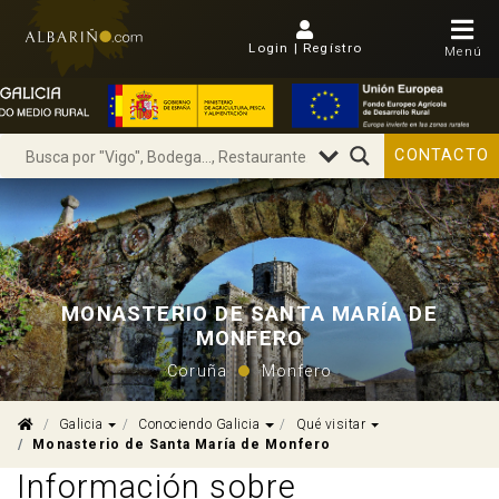
Login | Regístro
Menú
CONTACTO
MONASTERIO DE SANTA MARÍA DE
MONFERO
Coruña
Monfero
Dropdown
Dropdown
Dropdown
Galicia
Conociendo Galicia
Qué visitar
Monasterio de Santa María de Monfero
Información sobre