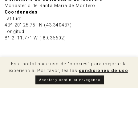
Monasterio de Santa María de Monfero
Coordenadas
Latitud:
43º 20' 25.75" N (43.340487)
Longitud:
8º 2' 11.77" W (-8.036602)
Este portal hace uso de "cookies" para mejorar la
experiencia. Por favor, lea las
condiciones de uso
.
Aceptar y continuar navegando
Lo que ofrece
Monasterio de
Santa María de Monfero
Origen e historia del