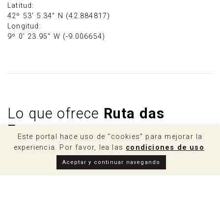
Latitud:
42º 53' 5.34" N (42.884817)
Longitud:
9º 0' 23.95" W (-9.006654)
Lo que ofrece
Ruta das
Fervenzas
Este portal hace uso de "cookies" para mejorar la
experiencia. Por favor, lea las
condiciones de uso
.
Aceptar y continuar navegando
Las cascadas de Mazaricos
Fervenza de Vioxo-Chacín