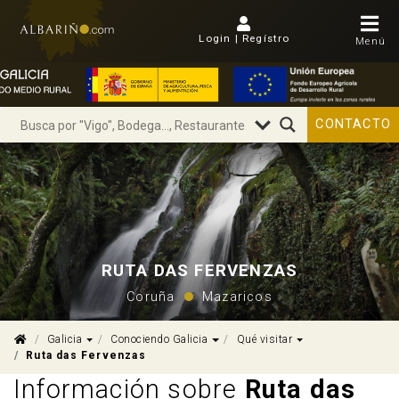
Login | Regístro
Menú
CONTACTO
RUTA DAS FERVENZAS
Coruña
Mazaricos
Dropdown
Dropdown
Dropdown
Galicia
Conociendo Galicia
Qué visitar
Ruta das Fervenzas
Información sobre
Ruta das