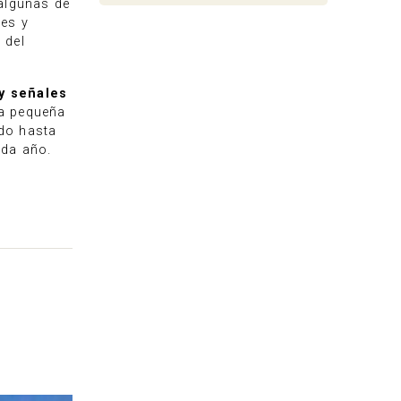
 algunas de
res y
 del
 y señales
na pequeña
ado hasta
ada año.