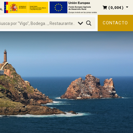
(
0,00
€
)
CONTACTO