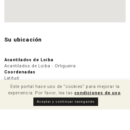
Su ubicación
Acantilados de Loiba
Acantilados de Loiba - Ortigueira
Coordenadas
Latitud:
43º 44' 39.53" N (43.744313)
Este portal hace uso de "cookies" para mejorar la
Longitud:
experiencia. Por favor, lea las
condiciones de uso
.
7º 45' 9.26" W (-7.752571)
Aceptar y continuar navegando