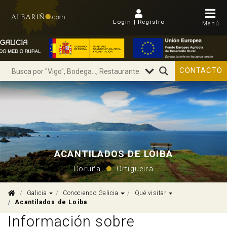
Login | Regístro
Menú
CONTACTO
ACANTILADOS DE LOIBA
Coruña
Ortigueira
Dropdown
Dropdown
Dropdown
Galicia
Conociendo Galicia
Qué visitar
Acantilados de Loiba
Información sobre