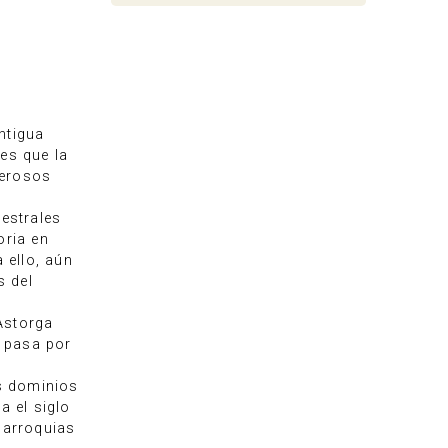
ntigua
es que la
merosos
estrales
oria en
 ello, aún
s del
Astorga
l pasa por
os dominios
a el siglo
parroquias