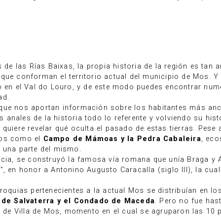
 las Rías Baixas, la propia historia de la región es tan a
que conforman el territorio actual del municipio de Mos. Y 
to en el Val do Louro, y de este modo puedes encontrar nu
ad.
que nos aportan información sobre los habitantes más anc
os anales de la historia todo lo referente y volviendo su hist
quiere revelar qué oculta el pasado de estas tierras. Pese a
cos como el
Campo de Mámoas y la Pedra Cabaleira
, eco
e una parte del mismo.
licia, se construyó la famosa vía romana que unía Braga y 
o
”, en honor a Antonino Augusto Caracalla (siglo III), la cua
rroquias pertenecientes a la actual Mos se distribuían en l
de Salvaterra y el Condado de Maceda
. Pero no fue hast
no de Villa de Mos, momento en el cual se agruparon las 10 