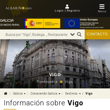
Login | Regístro
Menú
CONTACTO
VIGO
Pontevedra
Vigo
Dropdown
Dropdown
Dropdown
Galicia
Conociendo Galicia
Destinos
Vigo
Información sobre
Vigo