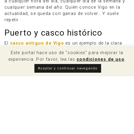
a cualquier hora del día, cualquier día de la semana y
cualquier semana del año. Quién conoce Vigo en la
actualidad, se queda con ganas de volver… Y suele
repetir.
Puerto y casco histórico
El
casco antiguo de Vigo
es un ejemplo de la clara
evolución y de la radical mejora que ha tenido la
Este portal hace uso de "cookies" para mejorar la
ciudad en los últimos tiempos. Esta zona ha pasado
experiencia. Por favor, lea las
condiciones de uso
.
de ser casi un suburbio y con una buena parte de sus
edificaciones y casas en ruinas, a una zona en la que
Aceptar y continuar navegando
ahora gobiernan calles limpias, edificios rehabilitados
con un gusto extremo y una delicada sensibilidad por
sus orígenes. Donde antes no había nada, hoy hay
algunos de los mejores establecimientos
gastronómicos y locales de copas de toda la localidad
y un gran ambiente a todas horas del día. Muy cerca
del casco antiguo se encuentra el puerto pesquero con
sus pequeñas casas marineras a su vera. Te
recomendamos acercarte y, si puedes, visita también
la lonja.