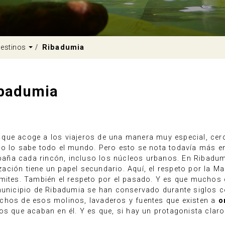
pdown
Dropdown
estinos
Ribadumia
badumia
 y que acoge a los viajeros de una manera muy especial, cer
so lo sabe todo el mundo. Pero esto se nota todavía más e
a baña cada rincón, incluso los núcleos urbanos. En Ribadum
ización tiene un papel secundario. Aquí, el respeto por la Ma
ímites. También el respeto por el pasado. Y es que muchos
 municipio de Ribadumia se han conservado durante siglos c
chos de esos molinos, lavaderos y fuentes que existen a
o
os que acaban en él. Y es que, si hay un protagonista claro