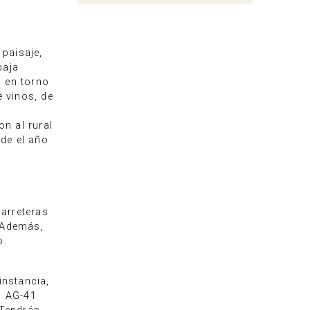
paisaje,
baja
, en torno
 vinos, de
n al rural
de el año
arreteras
 Además,
o.
instancia,
o AG-41