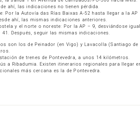
e, la salida 1 en Avenida de Cambados/PO-300 hacia Meis.
sde ahí, las indicaciones no tienen pérdida.
e: Por la Autovía das Rías Baixas A-52 hasta llegar a la AP
desde ahí, las mismas indicaciones anteriores.
tela y el norte o noreste: Por la AP – 9, desviándose igua
– 41. Después, seguir las mismas indicaciones.
s son los de Peinador (en Vigo) y Lavacolla (Santiago de
ros.
stación de trenes de Pontevedra, a unos 14 kilómetros.
ús a Ribadumia. Existen itinerarios regionales para llegar 
cionales más cercana es la de Pontevedra.