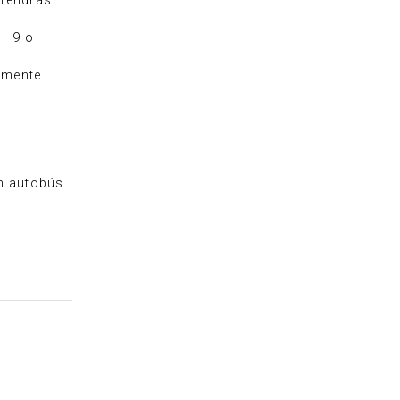
 Tendrás
 – 9 o
lmente
en autobús.