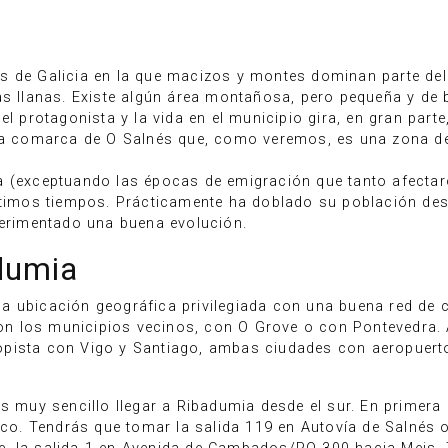
a
s de Galicia en la que macizos y montes dominan parte del 
as llanas. Existe algún área montañosa, pero pequeña y de 
el protagonista y la vida en el municipio gira, en gran parte
 la comarca de O Salnés que, como veremos, es una zona de
a (exceptuando las épocas de emigración que tanto afectaro
últimos tiempos. Prácticamente ha doblado su población des
perimentado una buena evolución.
dumia
a ubicación geográfica privilegiada con una buena red de c
n los municipios vecinos, con O Grove o con Pontevedra.
opista con Vigo y Santiago, ambas ciudades con aeropuert
Es muy sencillo llegar a Ribadumia desde el sur. En primera 
tico. Tendrás que tomar la salida 119 en Autovía de Salnés 