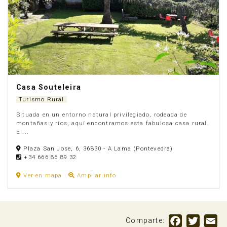
Casa Souteleira
Turismo Rural
Situada en un entorno natural privilegiado, rodeada de
montañas y ríos, aquí encontramos esta fabulosa casa rural.
El...
Plaza San Jose, 6, 36830 - A Lama (Pontevedra)
+34 666 86 89 32
Anúnciate
Ver en mapa
Ampliar info
Facebook
Twitte
Em
Comparte: