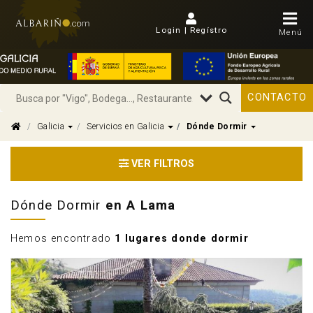
Login | Regístro
Menú
CONTACTO
Dropdown
Dropdown
Dropdown
Galicia
Servicios en Galicia
Dónde Dormir
VER FILTROS
Dónde Dormir
en A Lama
Hemos encontrado
1 lugares donde dormir