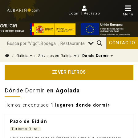
Login | Regístro
Menú
CONTACTO
Dropdown
Dropdown
Dropdown
Galicia
Servicios en Galicia
Dónde Dormir
VER FILTROS
Dónde Dormir
en Agolada
Hemos encontrado
1 lugares donde dormir
Pazo de Eidián
Turismo Rural