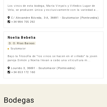
Los vinos de esta bodega, María Vinyals y Viñedos Lugar de
Vela, se producen única y exclusivamente con la variedad a...
C/ Alexandre Bóveda, 3-A, 36691 - Soutomaior (Pontevedra)
+34 986 705 292
Noelia Bebelia
D. O. Rías Baixas
Soutomaior
Bajo la filosofía de "los vinos se hacen en el viñedo" la joven
pareja Simón y Noelia llevan a cabo una viticultura m...
Lourido 3, 36691 - Soutomaior (Pontevedra)
+34 653 172 160
Anúnciate
Bodegas