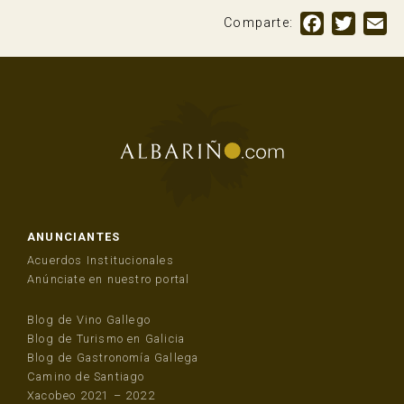
Facebook
Twitte
Em
Comparte:
ANUNCIANTES
Acuerdos Institucionales
Anúnciate en nuestro portal
Blog de Vino Gallego
Blog de Turismo en Galicia
Blog de Gastronomía Gallega
Camino de Santiago
Xacobeo 2021 – 2022