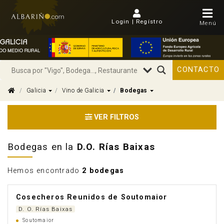
Login | Regístro
Menú
CONTACTO
Dropdown
Dropdown
Dropdown
Galicia
Vino de Galicia
Bodegas
VER FILTROS
Bodegas en la
D.O. Rías Baixas
Hemos encontrado
2 bodegas
Cosecheros Reunidos de Soutomaior
D. O. Rías Baixas
Soutomaior