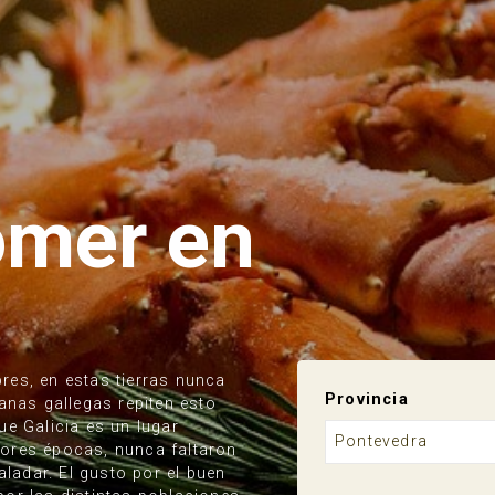
omer en
es, en estas tierras nunca
Provincia
anas gallegas repiten esto
e Galicia es un lugar
Pontevedra
peores épocas, nunca faltaron
aladar. El gusto por el buen