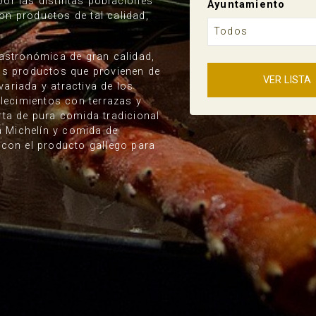
or las distintas poblaciones
Ayuntamiento
n productos de tal calidad,
Todos
gastronómica de gran calidad,
os productos que provienen de
VER LISTA
 variada y atractiva de los
blecimientos con terrazas y
rta de pura comida tradicional
la Michelín y comida de
 con el producto gallego para