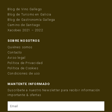
Blog de Vino Gallego
Blog de Turismo en Galicia
Blog de Gastronomía Gallega
Camino de Santiago
Xacobeo 2021 – 2022
SOBRE NOSOTROS
Quiénes somos
Contacto
Aviso legal
Política de Privacidad
Política de Cookies
Condiciones de uso
MANTENTE INFORMADO
Suscríbete a nuestro Newsletter para recibir información
importante & ofertas