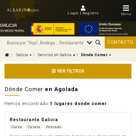
Login | Regístro
Menú
CONTACTO
Dropdown
Dropdown
Dropdown
Galicia
Servicios en Galicia
Dónde Comer
VER FILTROS
Dónde Comer
en Agolada
Hemos encontrado
1 lugares donde comer
Restaurante Galicia
Carne
Casera
Pescado