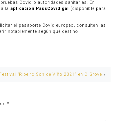
e pruebas Covid o autoridades sanitarias. En
 a la
aplicación PassCovid.gal
(disponible para
icitar el pasaporte Covid europeo, consulten las
erir notablemente según qué destino.
Festival “Ribeiro Son de Viño 2021” en O Grove
»
con
*