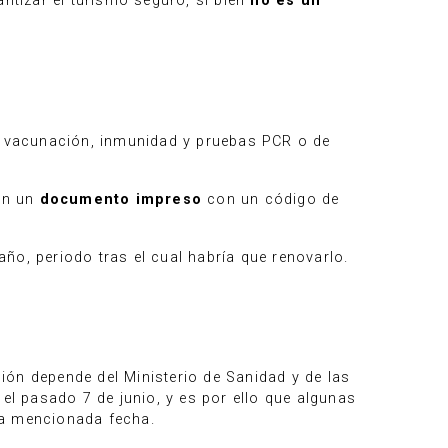
tizar el turismo seguro, si bien
no es un
 vacunación, inmunidad y pruebas PCR o de
 en un
documento impreso
con un código de
año, periodo tras el cual habría que renovarlo.
ión depende del Ministerio de Sanidad y de las
l pasado 7 de junio, y es por ello que algunas
la mencionada fecha.