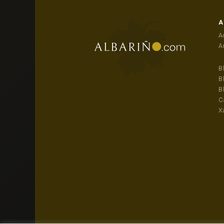
A
A
A
B
B
B
C
X