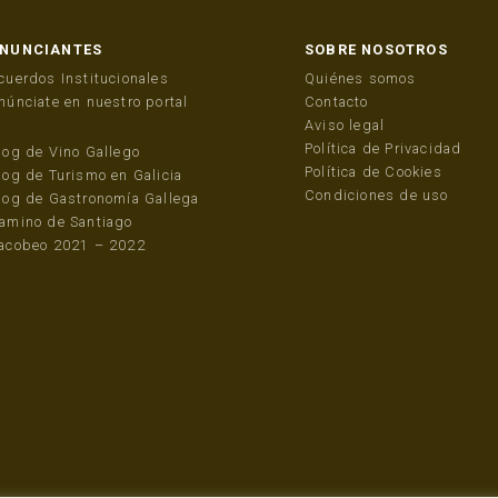
NUNCIANTES
SOBRE NOSOTROS
cuerdos Institucionales
Quiénes somos
núnciate en nuestro portal
Contacto
Aviso legal
Política de Privacidad
log de Vino Gallego
Política de Cookies
log de Turismo en Galicia
Condiciones de uso
log de Gastronomía Gallega
amino de Santiago
acobeo 2021 – 2022