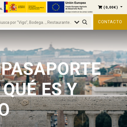
(
0,00
€
)
CONTACTO
L PASAPORTE
QUÉ ES Y
O