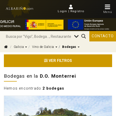
Login | Regístro
Menú
CONTACTO
Dropdown
Dropdown
Dropdown
Galicia
Vino de Galicia
Bodegas
VER FILTROS
Bodegas en la
D.O. Monterrei
Hemos encontrado
2 bodegas