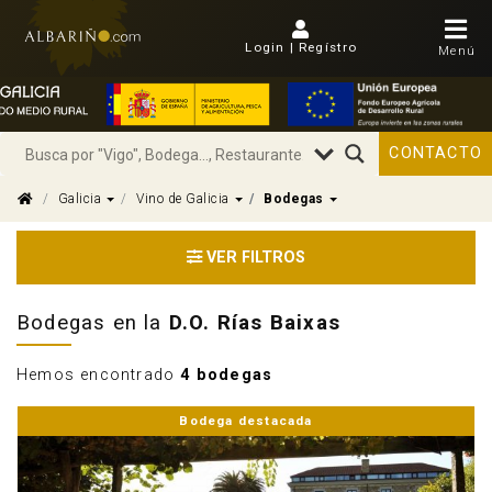
Login | Regístro
Menú
CONTACTO
Dropdown
Dropdown
Dropdown
Galicia
Vino de Galicia
Bodegas
VER FILTROS
Bodegas en la
D.O. Rías Baixas
Hemos encontrado
4 bodegas
Bodega destacada