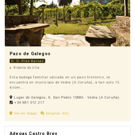
Pazo de Galegos
D. O. Rías Baixas
Ribeira do Ulla
Esta bodega familiar ubicada en un pazo histórico, se
encuentra en municipio de Vedra (A Coruña), a tan solo 15
kilóm...
Anúnciate
Lugar de Galegos, 6. San Pedro 15885 - Vedra (A Coruña)
+34 981 512 217
Ver en mapa
Ampliar info
Adegas Castro Brey