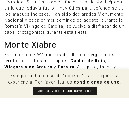
histórico. Su última acción fue en el siglo XVIII, época
en la que todavía fueron muy útiles para defenderse de
los ataques ingleses. Han sido declaradas Monumento
Nacional y cada primer domingo de agosto, durante la
Romaría Vikinga de Catoira, se vuelve a disfrazar de un
papel protagonista durante esta fiesta.
Monte Xiabre
Este monte de 641 metros de altitud emerge en los
territorios de tres municipios:
Caldas de Reis
,
Vilagarcía de Arousa
y
Catoira
. Aire puro, fauna y
flora autóctona abundante y estupendas vistas a la ría
Este portal hace uso de "cookies" para mejorar la
de Arousa desde su mirador. Si puedes, disfrútalas
experiencia. Por favor, lea las
condiciones de uso
.
durante un atardecer de verano. Una experiencia
increíble en un lugar que sin duda debes visitar en
Aceptar y continuar navegando
Catoira.
Petroglifos
En Catoira existen numerosos vestigios tallados en
rocas de granito y pertenecientes a la Edad de Bronce.