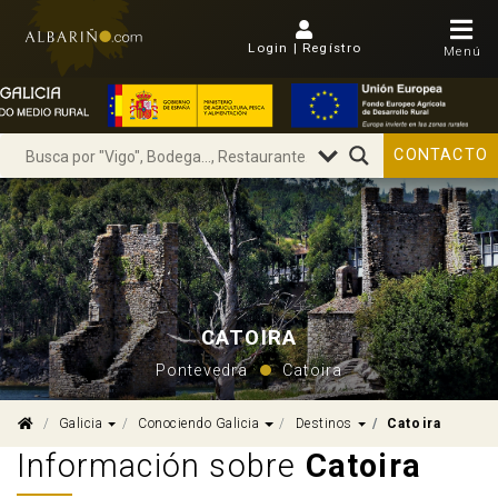
Login | Regístro
Menú
CONTACTO
CATOIRA
Pontevedra
Catoira
Dropdown
Dropdown
Dropdown
Galicia
Conociendo Galicia
Destinos
Catoira
Información sobre
Catoira