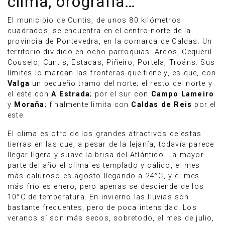
clima, orografía…
El municipio de Cuntis, de unos 80 kilómetros
cuadrados, se encuentra en el centro-norte de la
provincia de Pontevedra, en la comarca de Caldas. Un
territorio dividido en ocho parroquias: Arcos, Cequeril
Couselo, Cuntis, Estacas, Piñeiro, Portela, Troáns. Sus
límites lo marcan las fronteras que tiene y, es que, con
Valga
un pequeño tramo del norte; el resto del norte y
el este con
A Estrada
; por el sur con
Campo Lameiro
y
Moraña
; finalmente limita con
Caldas de Reis
por el
este.
El clima es otro de los grandes atractivos de estas
tierras en las que, a pesar de la lejanía, todavía parece
llegar ligera y suave la brisa del Atlántico. La mayor
parte del año el clima es templado y cálido, el mes
más caluroso es agosto llegando a 24°C, y el mes
más frío es enero, pero apenas se desciende de los
10°C de temperatura. En invierno las lluvias son
bastante frecuentes, pero de poca intensidad. Los
veranos sí son más secos, sobretodo, el mes de julio,