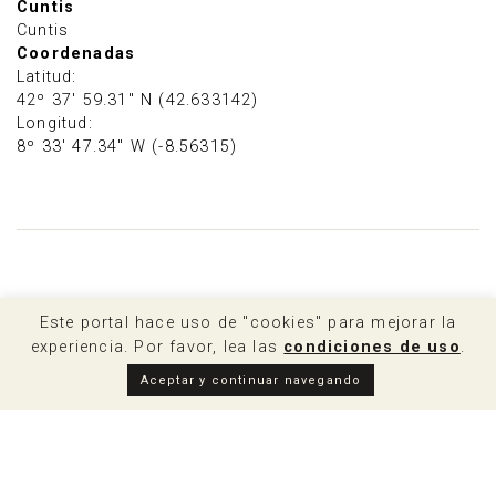
Cuntis
Cuntis
Coordenadas
Latitud:
42º 37' 59.31" N (42.633142)
Longitud:
8º 33' 47.34" W (-8.56315)
Lo que ofrece
Cuntis
Este portal hace uso de "cookies" para mejorar la
experiencia. Por favor, lea las
condiciones de uso
.
Aceptar y continuar navegando
Enoturismo en Cuntis
La localización del municipio de Cuntis, en la parte
más alta del Valle del Umia, junto con la tradición