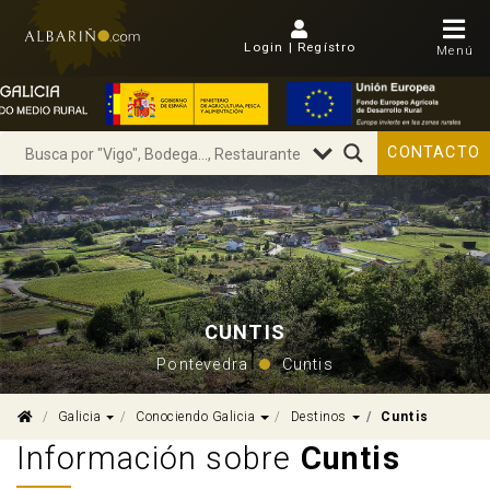
Login | Regístro
Menú
CONTACTO
CUNTIS
Pontevedra
Cuntis
Dropdown
Dropdown
Dropdown
Galicia
Conociendo Galicia
Destinos
Cuntis
Información sobre
Cuntis