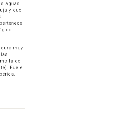
tas aguas
uja y que
s
(pertenece
mágico
figura muy
 las
omo la de
e). Fue el
bérica.