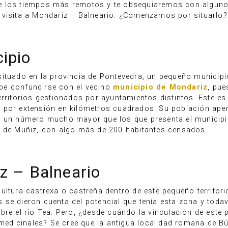
e los tiempos más remotos y te obsequiaremos con alguno
 visita a Mondariz – Balneario. ¿Comenzamos por situarlo?
ipio
situado en la provincia de Pontevedra, un pequeño municip
be confundirse con el vecino
municipio de Mondariz
, pue
erritorios gestionados por ayuntamientos distintos. Este es
 por extensión en kilómetros cuadrados. Su población ape
ra un número mucho mayor que los que presenta el municip
a de Muñiz, con algo más de 200 habitantes censados.
z – Balneario
cultura castrexa o castreña dentro de este pequeño territori
se dieron cuenta del potencial que tenía esta zona y todav
bre el río Tea. Pero, ¿desde cuándo la vinculación de este 
dicinales? Se cree que la antigua localidad romana de Bú