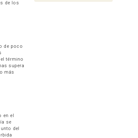
s de los
io de poco
s
 el término
nas supera
io más
o en el
ía se
punto del
rbida