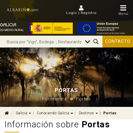
Login | Regístro
Menú
CONTACTO
PORTAS
Pontevedra
Portas
Dropdown
Dropdown
Dropdown
Galicia
Conociendo Galicia
Destinos
Portas
Información sobre
Portas