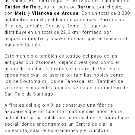
de Salnés. Es limítrofe por el norte con el municipio de
Caldas de Reis
, por el sur con
Barro
y, por el este,
con
Meis
y
Vilanova de Arousa
. Con un total de 3.089
habitantes con el gentilicio de portenses. Parroquias:
Briallos, Lantaño, Portas y Romai. El lugar se
distribuye en un total de 22,6 km² formado por
pequeños montes y suaves colinas, que pertenecen al
Valle del Salnés.
Este municipio también es testigo del paso de las
antiguas civilizaciones, dejando vestigios como el
hecha de la edad de bronce, el castro de Rial. En la
época medieval, se asentaron familias nobles como
los de Soutomaior, los de Taboada, etc. También se
ven referencias eclesiásticas, vemos el monasterio de
San Paio de Santiago.
A finales del siglo XIX se construyó una fábrica
azucarera que no funcionó más de seis años. En la
actualidad se ha habilitado para destinarlo como lugar
social, donde encontramos un Centro de día, la
Galescola, Sala de Exposiciones y el Auditorio