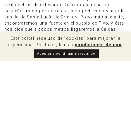
5 kilómetros de extensión. Debemos caminar un
pequeño tramo por carretera, pero podremos visitar la
capilla de Santa Lucía de Briallos. Poco más adelante,
encontraremos una fuente en el pueblo de Tivo, y ésta
nos dice que a pocos metros llegaremos a Caldas.
Este portal hace uso de "cookies" para mejorar la
También es recomendable visitar el
merendero de
experiencia. Por favor, lea las
condiciones de uso
.
Arcos
, un lugar tranquilo y hermoso donde podemos
pasear por los bosques que lo rodean y visitar el
Aceptar y continuar navegando
petroglifo
Pedra da Grada
, una auténtica reliquia de la
etnografía gallega.
Fiestas gastronómicas,
fiestas populares y otros
eventos
Fiesta del vino en Romai