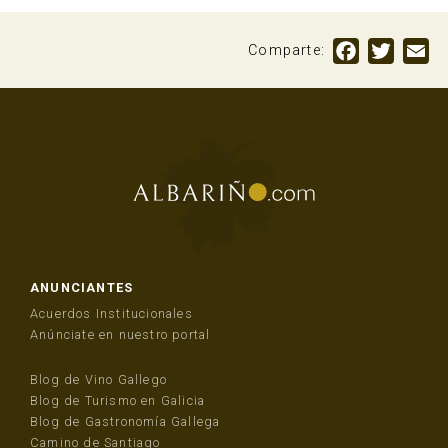
Facebook
Twitte
Em
Comparte:
ANUNCIANTES
Acuerdos Institucionales
Anúnciate en nuestro portal
Blog de Vino Gallego
Blog de Turismo en Galicia
Blog de Gastronomía Gallega
Camino de Santiago