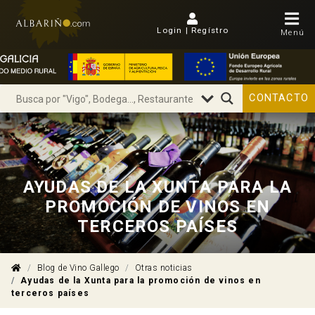
Login | Regístro
Menú
CONTACTO
AYUDAS DE LA XUNTA PARA LA
PROMOCIÓN DE VINOS EN
TERCEROS PAÍSES
Blog de Vino Gallego
Otras noticias
Ayudas de la Xunta para la promoción de vinos en
terceros países