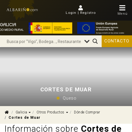
Login | Regístro
Menú
CONTACTO
CORTES DE MUAR
Queso
Dropdown
Dropdown
Galicia
Otros Productos
Dónde Comprar
Cortes de Muar
Información sobre
Cortes de