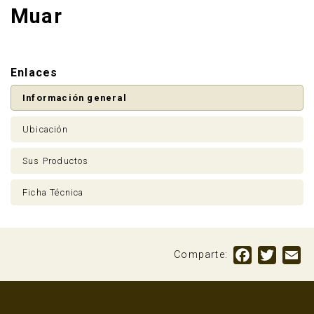
Muar
Enlaces
Información general
Ubicación
Sus Productos
Ficha Técnica
Anúnciate
Facebook
Twitte
Em
Comparte: