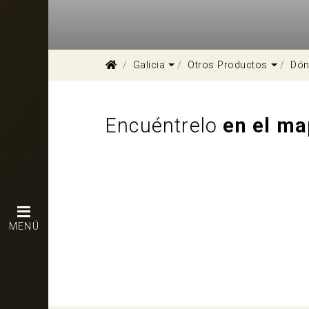
Dropdown
Dropd
Galicia
Otros Productos
Dón
Encuéntrelo
en el m
MENÚ