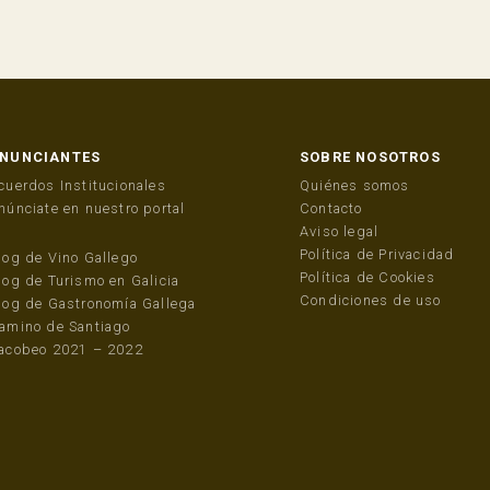
NUNCIANTES
SOBRE NOSOTROS
cuerdos Institucionales
Quiénes somos
núnciate en nuestro portal
Contacto
Aviso legal
Política de Privacidad
log de Vino Gallego
Política de Cookies
log de Turismo en Galicia
Condiciones de uso
log de Gastronomía Gallega
amino de Santiago
acobeo 2021 – 2022