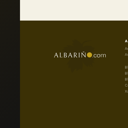
A
A
A
B
B
B
C
X