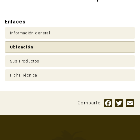
Enlaces
Información general
Ubicación
Sus Productos
Ficha Técnica
Anúnciate
Facebook
Twitte
Em
Comparte: