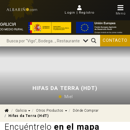
Login | Regístro
Menú
CONTACTO
HIFAS DA TERRA (HDT)
Miel
Dropdown
Dropdown
Galicia
Otros Productos
Dónde Comprar
Hifas da Terra (HdT)
Encuéntrelo
en el mapa